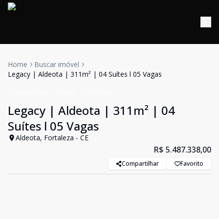
Home
Buscar imóvel
Legacy | Aldeota | 311m² | 04 Suítes l 05 Vagas
Apartamento
Venda
Cód:
RL466
Legacy | Aldeota | 311m² | 04
Suítes l 05 Vagas
Aldeota, Fortaleza - CE
R$ 5.487.338,00
Compartilhar
Favorito