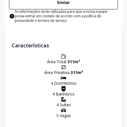
Enviar
As informações serão utilizadas para que a nossa equipe
possa entrar em contato de acordo com a
política de
privacidade e termos de serviço
Características
Área Total
311
m²
Área Privativa
311
m²
4
Dormitório
s
4
Banheiro
s
4
Suíte
s
5
Vaga
s