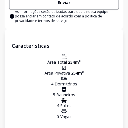
Enviar
As informações serão utilizadas para que a nossa equipe
possa entrar em contato de acordo com a
política de
privacidade e termos de serviço
Características
Área Total
254
m²
Área Privativa
254
m²
4
Dormitório
s
5
Banheiro
s
4
Suíte
s
5
Vaga
s