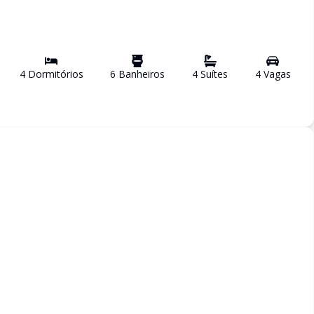
4
Dormitório
s
6
Banheiro
s
4
Suíte
s
4
Vaga
s