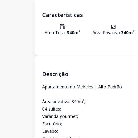
Características
Área Total
340
m²
Área Privativa
340
m²
Descrição
Apartamento no Meireles | Alto Padrão
Área privativa: 340m²;
04 suítes;
Varanda gourmet;
Escritório;
Lavabo;