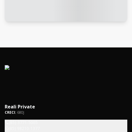
Reali Private
CRECI:
680J
(85) 3771-5005
(85) 98210-1377