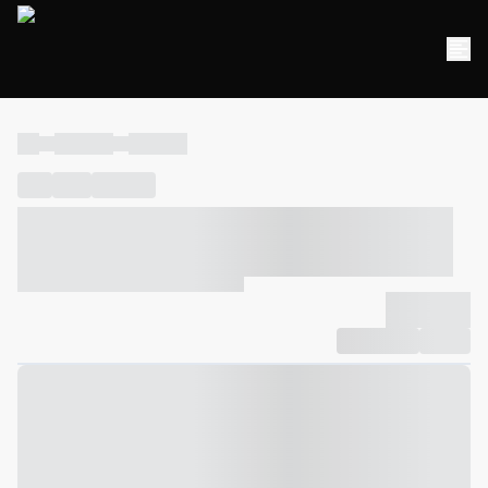
----
----- -----
----- -----
----
-----
---- ------
----- ----- -- ------ ---- ---- -- ----- ----- -----
--- ------
----- ----- -- ------ ----- ----- -- ------
-------------
Compartilhar
Favorito