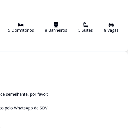
5
Dormitório
s
8
Banheiro
s
5
Suíte
s
8
Vaga
s
de semelhante, por favor:
to pelo WhatsApp da SDV.