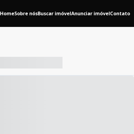
Home
Sobre nós
Buscar imóvel
Anunciar imóvel
Contato
-- ----- ----- --- ------