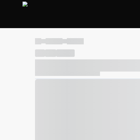
----
----- -----
----- -----
----
-----
---- ------
----- ----- -- ------ ---- ---- -- ---
----- ----- -- ------ ----- ----- -- ------