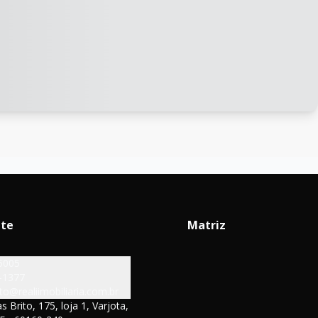
ate
Matriz
5005
-1377
o@realiimobiliaria.com.br
s Brito, 175, loja 1, Varjota,