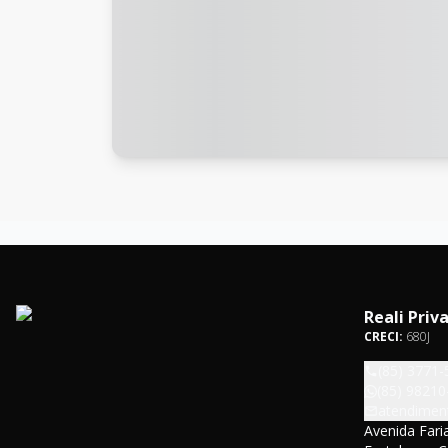
Reali Priv
CRECI:
680J
(85) 3771-
(85) 98210
atendiment
Avenida Faria