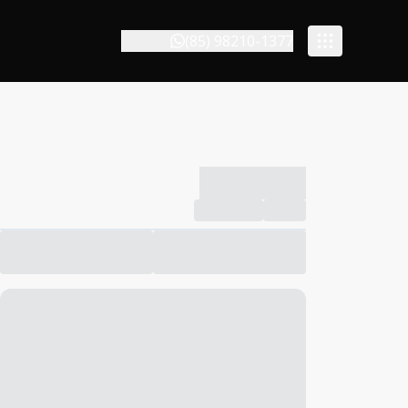
(85) 98210-1377
-------------
Compartilhar
Favorito